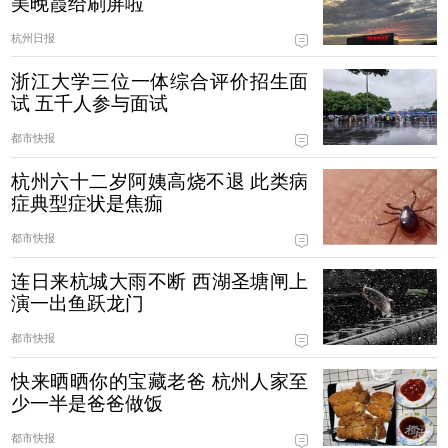
美晚霞给刷屏啦
杭州日报
浙江大学三位一体综合评价招生面
试 五千人参与面试
都市快报
杭州六十二岁阿姨高烧不退 此类病
症典型症状是焦痂
都市快报
连日来杭城大雨不断 西湖圣塘闸上
演一出鱼跃龙门
都市快报
快来晒晒你的宝藏老爸 杭州人家至
少一半是爸爸做饭
都市快报