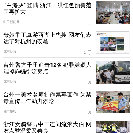
“白海豚”登陆 浙江山洪红色预警范
围再扩大
中国新闻网
薇娅带丁真游西湖上热搜 网友们表
达了对杭州的羡慕
都市快报
2
台州警方千里追击12名犯罪嫌疑人
端掉诈骗引流窝点
都市快报
台州一美术老师制作禁毒画作 为禁
毒宣传工作助力添彩
都市快报
浙江女骑警雨中三连问流浪大伯 网
友点赞温柔又善良