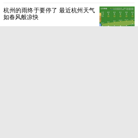
杭州的雨终于要停了 最近杭州天气
如春风般凉快
都市快报
杭州居民家飞来两只怪鸟 是国家二
级保护动物领角鸮
都市快报
爱车被大风刮到河里 杭州男子下水
打捞溺水被救起
杭州发布
杭州黄龙体育中心改造十分成功 全
国首创装两道环屏
都市快报
中山中路文具店来了一家燕子 几位