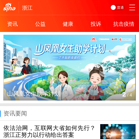
浙江
普通
资讯
公益
健康
投诉
抗击疫情
山凤凰女生助学计划
2
/
4
资讯要闻
依法治网，互联网大省如何先行？
浙江正努力以行动给出答案