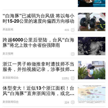
“白海豚”已减弱为台风级 将以每小
时15-20公里的速度向偏西方向移动
界面新闻
415
跨越6000公里后登陆，台风“白海
豚”将北上致十余省份强降雨
新京报网
浙江一男子称做推拿时遭技师不当
服务，并拍视频记录，涉事技师：
怎么可以这样坑我呢
新浪新闻综合
12251
体型变大！近似13个浙江面积！台
风“白海豚”直奔浙闽沿海，或北上
制造极端降雨！浙江海事局启动II级
新浪新闻综合
防台应急响应
224