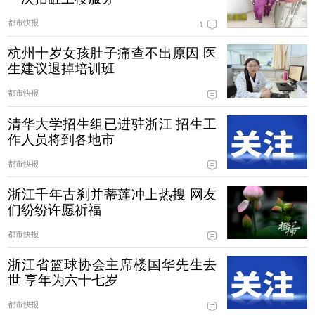
都市快报
1
杭州十岁女孩肚子痛查不出原因 医
生建议退掉培训班
都市快报
清华大学招生组已进驻浙江 招生工
作人员将到各地市
都市快报
浙江千年古刹并蒂莲冲上热搜 网友
们纷纷许愿祈福
都市快报
浙江省篮球协会主席楼国华先生去
世 享年为六十七岁
都市快报